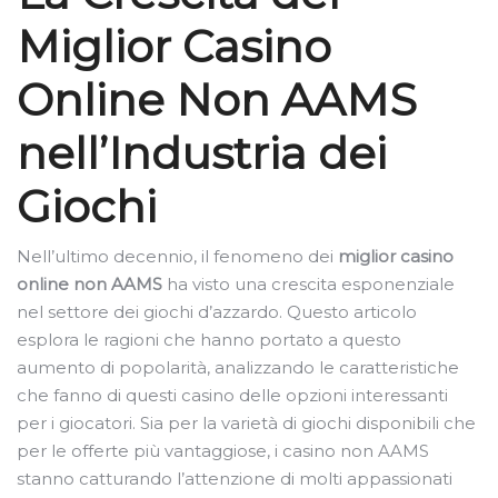
Miglior Casino
Online Non AAMS
nell’Industria dei
Giochi
Nell’ultimo decennio, il fenomeno dei
miglior casino
online non AAMS
ha visto una crescita esponenziale
nel settore dei giochi d’azzardo. Questo articolo
esplora le ragioni che hanno portato a questo
aumento di popolarità, analizzando le caratteristiche
che fanno di questi casino delle opzioni interessanti
per i giocatori. Sia per la varietà di giochi disponibili che
per le offerte più vantaggiose, i casino non AAMS
stanno catturando l’attenzione di molti appassionati