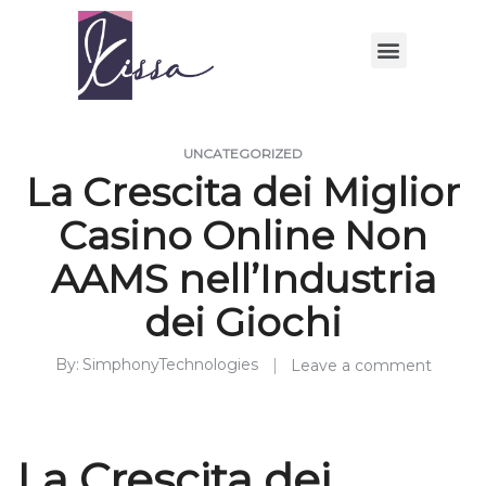
UNCATEGORIZED
La Crescita dei Miglior
Casino Online Non
AAMS nell’Industria
dei Giochi
By
SimphonyTechnologies
Leave a comment
La Crescita dei