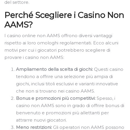
del settore.
Perché Scegliere i Casino Non
AAMS?
I casino online non AAMS offrono diversi vantaggi
rispetto ai loro omologhi regolamentati. Ecco alcuni
motivi per cui i giocatori potrebbero scegliere di
provare i casino non AAMS:
Ampliamento della scelta di giochi:
Questi casino
tendono a offrire una selezione più ampia di
giochi, inclusi titoli esclusivi e varianti innovative
che non si trovano nei casino AAMS.
Bonus e promozioni più competitivi:
Spesso, i
casino non AAMS sono in grado di offrire bonus di
benvenuto e promozioni più allettanti per
attrarre nuovi giocatori.
Meno restrizioni:
Gli operatori non AAMS possono