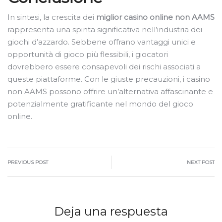
In sintesi, la crescita dei
miglior casino online non AAMS
rappresenta una spinta significativa nell’industria dei
giochi d’azzardo. Sebbene offrano vantaggi unici e
opportunità di gioco più flessibili, i giocatori
dovrebbero essere consapevoli dei rischi associati a
queste piattaforme. Con le giuste precauzioni, i casino
non AAMS possono offrire un’alternativa affascinante e
potenzialmente gratificante nel mondo del gioco
online.
PREVIOUS POST
NEXT POST
Deja una respuesta