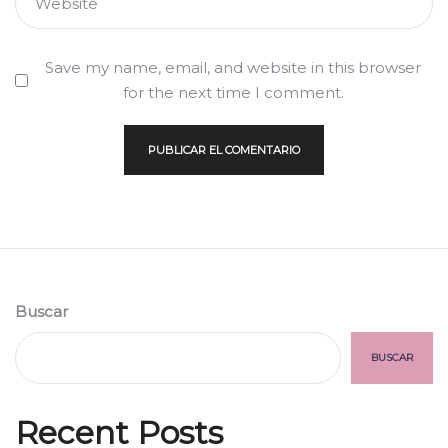
Website
Save my name, email, and website in this browser
for the next time I comment.
Buscar
BUSCAR
Recent Posts