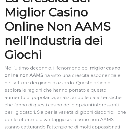
Miglior Casino
Online Non AAMS
nell’Industria dei
Giochi
Nell’ultimo decennio, il fenomeno dei
miglior casino
online non AAMS
ha visto una crescita esponenziale
nel settore dei giochi d’azzardo. Questo articolo
esplora le ragioni che hanno portato a questo
aumento di popolarità, analizzando le caratteristiche
che fanno di questi casino delle opzioni interessanti
per i giocatori. Sia per la varietà di giochi disponibili che
per le offerte più vantaggiose, i casino non AAMS
stanno catturando l’attenzione di molti appassionati