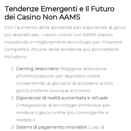
Tendenze Emergenti e Il Futuro
dei Casino Non AAMS
Con l’aumento della domanda per esperienze di gioco
più diversificate, i casino online non AAMS stanno
investendo in miglioramenti tecnologici per rimanere
competitivi. Alcune delle tendenze più promettenti
includono:
Gaming responsivo:
Maggiore attenzione
all’ottimizzazione per dispositivi mobili,
consentendo ai giocatori di accedere ai loro
giochi preferiti ovunque si trovino.
Esperienze di realtà aumentata e virtuale:
L’integrazione di tecnologie immersive per
rendere il gioco online più coinvolgente e
realistico.
Sistemi di pagamento innovativi:
L’uso di