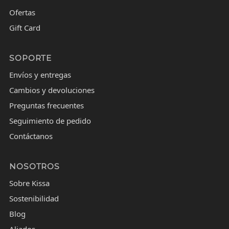
Ofertas
Gift Card
SOPORTE
Envíos y entregas
Cambios y devoluciones
Preguntas frecuentes
Seguimiento de pedido
Contáctanos
NOSOTROS
Sobre Kissa
Sostenibilidad
Blog
Aliados