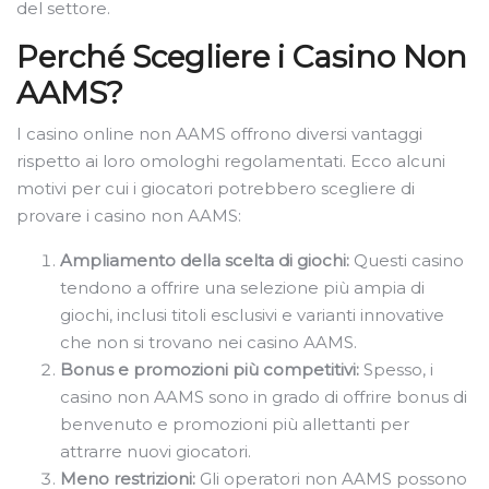
del settore.
Perché Scegliere i Casino Non
AAMS?
I casino online non AAMS offrono diversi vantaggi
rispetto ai loro omologhi regolamentati. Ecco alcuni
motivi per cui i giocatori potrebbero scegliere di
provare i casino non AAMS:
Ampliamento della scelta di giochi:
Questi casino
tendono a offrire una selezione più ampia di
giochi, inclusi titoli esclusivi e varianti innovative
che non si trovano nei casino AAMS.
Bonus e promozioni più competitivi:
Spesso, i
casino non AAMS sono in grado di offrire bonus di
benvenuto e promozioni più allettanti per
attrarre nuovi giocatori.
Meno restrizioni:
Gli operatori non AAMS possono