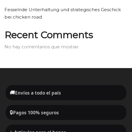
Fesselnde Unterhaltung und strategisches Geschick
bei chicken road
Recent Comments
No hay comentarios que mostrar.
🚚
Envíos a todo el país
🔒
Pagos 100% seguros