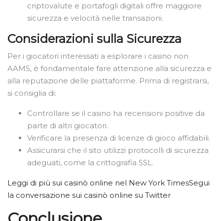
criptovalute e portafogli digitali offre maggiore
sicurezza e velocità nelle transazioni.
Considerazioni sulla Sicurezza
Per i giocatori interessati a esplorare i casino non
AAMS, è fondamentale fare attenzione alla sicurezza e
alla reputazione delle piattaforme. Prima di registrarsi,
si consiglia di:
Controllare se il casino ha recensioni positive da
parte di altri giocatori.
Verificare la presenza di licenze di gioco affidabili.
Assicurarsi che il sito utilizzi protocolli di sicurezza
adeguati, come la crittografia SSL.
Leggi di più sui casinò online nel New York Times
Segui
la conversazione sui casinò online su Twitter
Conclusione