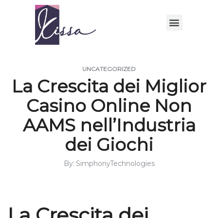
UNCATEGORIZED
La Crescita dei Miglior
Casino Online Non
AAMS nell’Industria
dei Giochi
By
SimphonyTechnologies
La Crescita dei