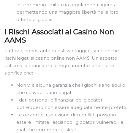
essere meno limitati da regolamenti rigorosi,
permettendo una maggiore libertà nella loro
offerta di giochi.
I Rischi Associati ai Casino Non
AAMS
Tuttavia, nonostante questi vantaggi, ci sono anche
rischi legati ai casino online non AAMS. Un aspetto
critico è la mancanza di regolamentazione, il che
significa che:
Non vi è alcuna garanzia che i giochi siano equi o
che i payout siano pagati.
I dati personali e finanziari dei giocatori
potrebbero non essere adeguatamente protetti.
Le opzioni di risoluzione dei conflitti possono
essere limitate, lasciando i giocatori vulnerabili a
pratiche commerciali sleali.