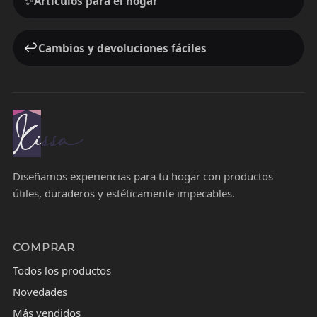
✨
Artículos para el hogar
↩️
Cambios y devoluciones fáciles
Diseñamos experiencias para tu hogar con productos
útiles, duraderos y estéticamente impecables.
COMPRAR
Todos los productos
Novedades
Más vendidos