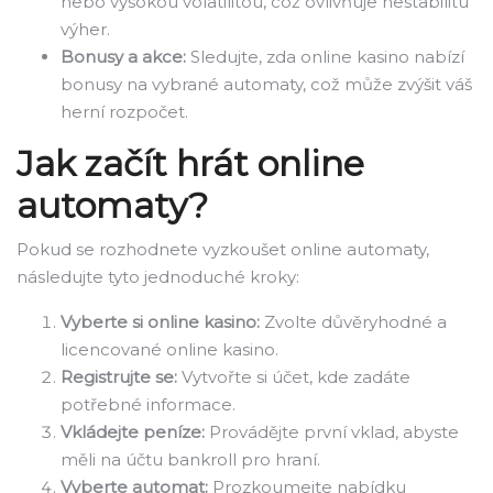
nebo vysokou volatilitou, což ovlivňuje nestabilitu
výher.
Bonusy a akce:
Sledujte, zda online kasino nabízí
bonusy na vybrané automaty, což může zvýšit váš
herní rozpočet.
Jak začít hrát online
automaty?
Pokud se rozhodnete vyzkoušet online automaty,
následujte tyto jednoduché kroky:
Vyberte si online kasino:
Zvolte důvěryhodné a
licencované online kasino.
Registrujte se:
Vytvořte si účet, kde zadáte
potřebné informace.
Vkládejte peníze:
Provádějte první vklad, abyste
měli na účtu bankroll pro hraní.
Vyberte automat:
Prozkoumejte nabídku