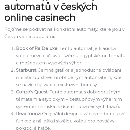
automatů v českých
online casinech
Pojďme se podívat na konkrétní automaty, které jsou v
Česku velmi populární:
Book of Ra Deluxe:
Tento automat je klasická
volba mezi hráči kvůli svému egyptskému tématu
a možnostem vysokých výher.
Starburst:
Jemná grafika a jednoduché ovládání
činí Starburst velmi oblíbeným automatem, kde
se navíc dají vyhrát exkluzivní bonusy.
Gonzo’s Quest:
Tento automat s dobrodružným
tématem a atypickým vícestupňovým výherním
systémem si získal srdce mnoha českých hráčů.
Reactoonz:
Originální design a zábavné bonusové
funkce z něj dělají skvělou volbu pro nováčky i
pokročilé hráče.