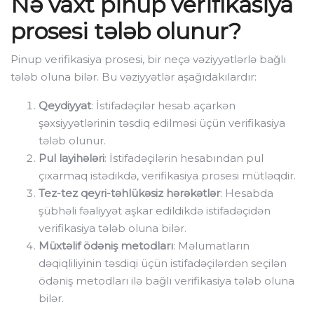
Nə vaxt pinup verifikasiya
prosesi tələb olunur?
Pinup verifikasiya prosesi, bir neçə vəziyyətlərlə bağlı
tələb oluna bilər. Bu vəziyyətlər aşağıdakılardır:
Qeydiyyat
: İstifadəçilər hesab açarkən
şəxsiyyətlərinin təsdiq edilməsi üçün verifikasiya
tələb olunur.
Pul layihələri
: İstifadəçilərin hesabından pul
çıxarmaq istədikdə, verifikasiya prosesi mütləqdir.
Tez-tez qeyri-təhlükəsiz hərəkətlər
: Hesabda
şübhəli fəaliyyət aşkar edildikdə istifadəçidən
verifikasiya tələb oluna bilər.
Müxtəlif ödəniş metodları
: Məlumatların
dəqiqliliyinin təsdiqi üçün istifadəçilərdən seçilən
ödəniş metodları ilə bağlı verifikasiya tələb oluna
bilər.