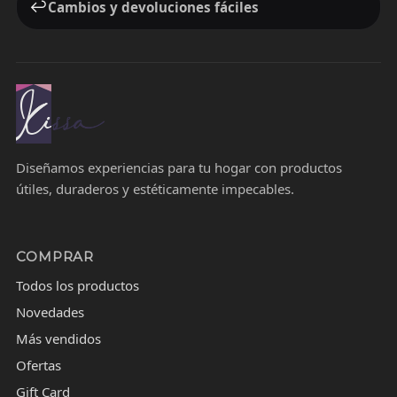
↩️
Cambios y devoluciones fáciles
Diseñamos experiencias para tu hogar con productos
útiles, duraderos y estéticamente impecables.
COMPRAR
Todos los productos
Novedades
Más vendidos
Ofertas
Gift Card