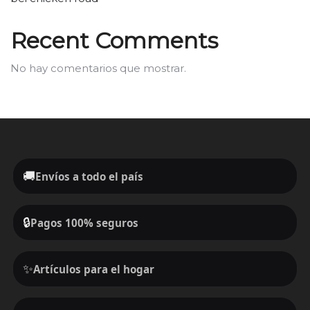
Recent Comments
No hay comentarios que mostrar.
🚚
Envíos a todo el país
🔒
Pagos 100% seguros
✨
Artículos para el hogar