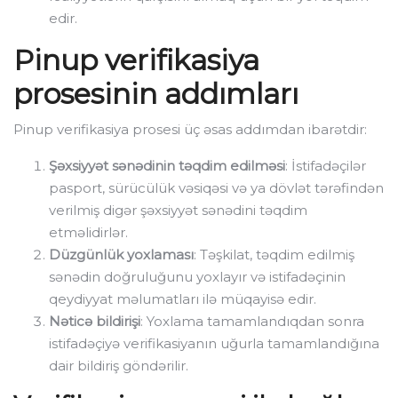
edir.
Pinup verifikasiya
prosesinin addımları
Pinup verifikasiya prosesi üç əsas addımdan ibarətdir:
Şəxsiyyət sənədinin təqdim edilməsi
: İstifadəçilər
pasport, sürücülük vəsiqəsi və ya dövlət tərəfindən
verilmiş digər şəxsiyyət sənədini təqdim
etməlidirlər.
Düzgünlük yoxlaması
: Təşkilat, təqdim edilmiş
sənədin doğruluğunu yoxlayır və istifadəçinin
qeydiyyat məlumatları ilə müqayisə edir.
Nəticə bildirişi
: Yoxlama tamamlandıqdan sonra
istifadəçiyə verifikasiyanın uğurla tamamlandığına
dair bildiriş göndərilir.