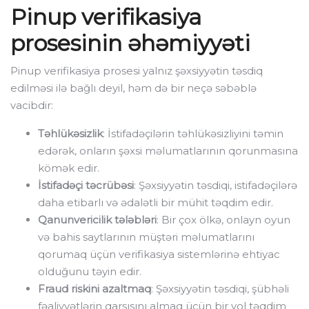
Pinup verifikasiya
prosesinin əhəmiyyəti
Pinup verifikasiya prosesi yalnız şəxsiyyətin təsdiq
edilməsi ilə bağlı deyil, həm də bir neçə səbəblə
vacibdir:
Təhlükəsizlik
: İstifadəçilərin təhlükəsizliyini təmin
edərək, onların şəxsi məlumatlarının qorunmasına
kömək edir.
İstifadəçi təcrübəsi
: Şəxsiyyətin təsdiqi, istifadəçilərə
daha etibarlı və ədalətli bir mühit təqdim edir.
Qanunvericilik tələbləri
: Bir çox ölkə, onlayn oyun
və bahis saytlarının müştəri məlumatlarını
qorumaq üçün verifikasiya sistemlərinə ehtiyac
olduğunu təyin edir.
Fraud riskini azaltmaq
: Şəxsiyyətin təsdiqi, şübhəli
fəaliyyətlərin qarşısını almaq üçün bir yol təqdim