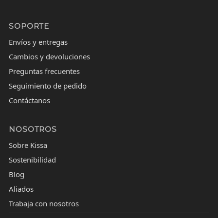
SOPORTE
Envíos y entregas
Cambios y devoluciones
Preguntas frecuentes
Seguimiento de pedido
Contáctanos
NOSOTROS
Sobre Kissa
Sostenibilidad
Blog
Aliados
Trabaja con nosotros