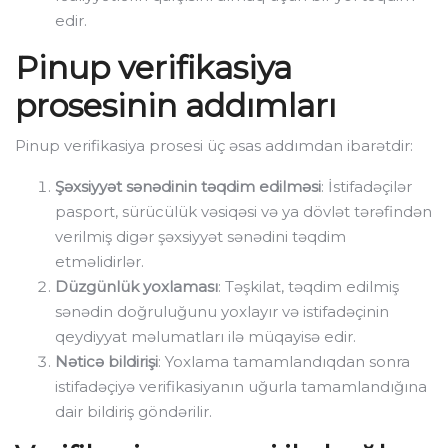
edir.
Pinup verifikasiya
prosesinin addımları
Pinup verifikasiya prosesi üç əsas addımdan ibarətdir:
Şəxsiyyət sənədinin təqdim edilməsi
: İstifadəçilər
pasport, sürücülük vəsiqəsi və ya dövlət tərəfindən
verilmiş digər şəxsiyyət sənədini təqdim
etməlidirlər.
Düzgünlük yoxlaması
: Təşkilat, təqdim edilmiş
sənədin doğruluğunu yoxlayır və istifadəçinin
qeydiyyat məlumatları ilə müqayisə edir.
Nəticə bildirişi
: Yoxlama tamamlandıqdan sonra
istifadəçiyə verifikasiyanın uğurla tamamlandığına
dair bildiriş göndərilir.