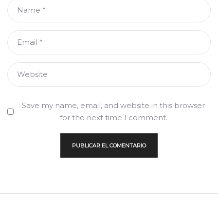
Name
*
Email
*
Website
Save my name, email, and website in this browser
for the next time I comment.