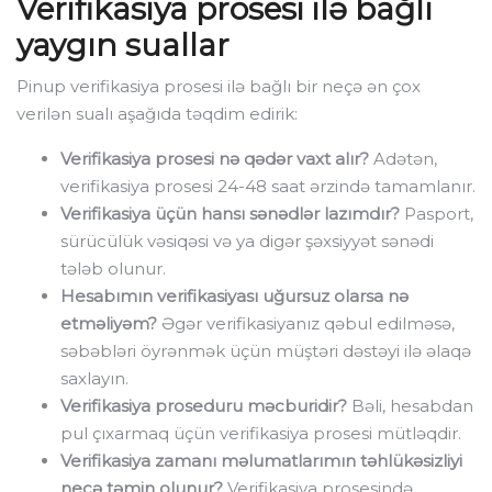
Verifikasiya prosesi ilə bağlı
yaygın suallar
Pinup verifikasiya prosesi ilə bağlı bir neçə ən çox
verilən sualı aşağıda təqdim edirik:
Verifikasiya prosesi nə qədər vaxt alır?
Adətən,
verifikasiya prosesi 24-48 saat ərzində tamamlanır.
Verifikasiya üçün hansı sənədlər lazımdır?
Pasport,
sürücülük vəsiqəsi və ya digər şəxsiyyət sənədi
tələb olunur.
Hesabımın verifikasiyası uğursuz olarsa nə
etməliyəm?
Əgər verifikasiyanız qəbul edilməsə,
səbəbləri öyrənmək üçün müştəri dəstəyi ilə əlaqə
saxlayın.
Verifikasiya proseduru məcburidir?
Bəli, hesabdan
pul çıxarmaq üçün verifikasiya prosesi mütləqdir.
Verifikasiya zamanı məlumatlarımın təhlükəsizliyi
necə təmin olunur?
Verifikasiya prosesində