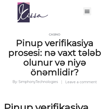
CASINO
Pinup verifikasiya
prosesi: nə vaxt tələb
olunur və niyə
önəmlidir?
By
SimphonyTechnologies
Leave a comment
Pinup verifikasiya