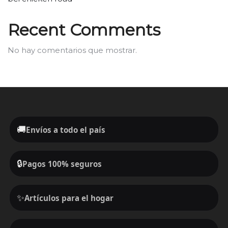
Recent Comments
No hay comentarios que mostrar.
🚚
Envíos a todo el país
🔒
Pagos 100% seguros
✨
Artículos para el hogar