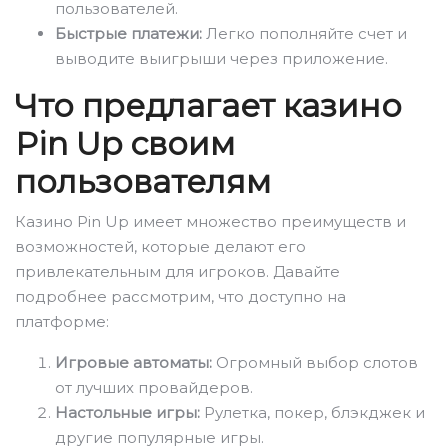
пользователей.
Быстрые платежи:
Легко пополняйте счет и
выводите выигрыши через приложение.
Что предлагает казино
Pin Up своим
пользователям
Казино Pin Up имеет множество преимуществ и
возможностей, которые делают его
привлекательным для игроков. Давайте
подробнее рассмотрим, что доступно на
платформе:
Игровые автоматы:
Огромный выбор слотов
от лучших провайдеров.
Настольные игры:
Рулетка, покер, блэкджек и
другие популярные игры.