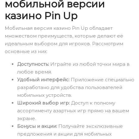
мобильной версии
казино Pin Up
Мобильная версия казино Pin Up обладает
множеством преимуществ, которые делают её
идеальным выбором для игроков. Рассмотрим
основные из них:
Доступность:
Играйте из любой точки мира в
любое время.
Удобный интерфейс:
Приложение специально
разработано для удобства пользователей
мобильных устройств.
Широкий выбор игр:
Доступ к полному
ассортименту азартных игр прямо на вашем
экране.
Бонусы и акции:
Получайте эксклюзивные
предложения и акции для мобильных