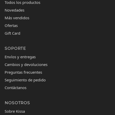
Todos los productos
Novedades
Más vendidos
Ofertas
Gift Card
SOPORTE
Envíos y entregas
Cambios y devoluciones
Preguntas frecuentes
Seguimiento de pedido
Contáctanos
NOSOTROS
Sobre Kissa