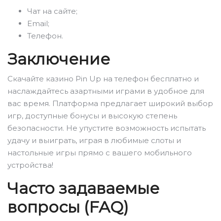
Чат на сайте;
Email;
Телефон.
Заключение
Скачайте казино Pin Up на телефон бесплатно и
наслаждайтесь азартными играми в удобное для
вас время. Платформа предлагает широкий выбор
игр, доступные бонусы и высокую степень
безопасности. Не упустите возможность испытать
удачу и выиграть, играя в любимые слоты и
настольные игры прямо с вашего мобильного
устройства!
Часто задаваемые
вопросы (FAQ)