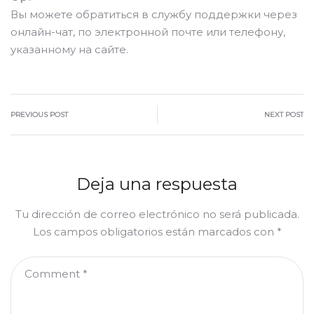
Вы можете обратиться в службу поддержки через
онлайн-чат, по электронной почте или телефону,
указанному на сайте.
PREVIOUS POST
NEXT POST
Deja una respuesta
Tu dirección de correo electrónico no será publicada.
Los campos obligatorios están marcados con
*
Comment
*