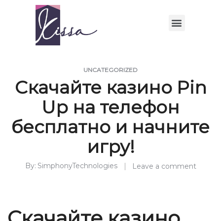
UNCATEGORIZED
Скачайте казино Pin
Up на телефон
бесплатно и начните
игру!
By
SimphonyTechnologies
Leave a comment
Скачайте казино