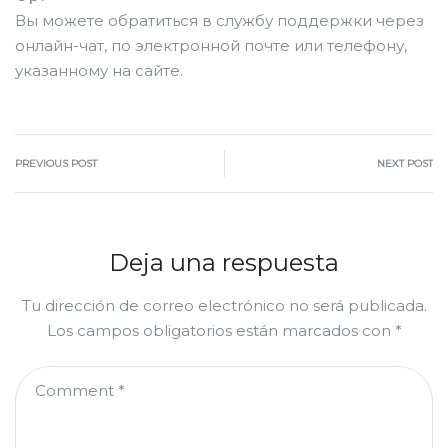
Вы можете обратиться в службу поддержки через
онлайн-чат, по электронной почте или телефону,
указанному на сайте.
PREVIOUS POST
NEXT POST
Deja una respuesta
Tu dirección de correo electrónico no será publicada.
Los campos obligatorios están marcados con
*
Comment
*