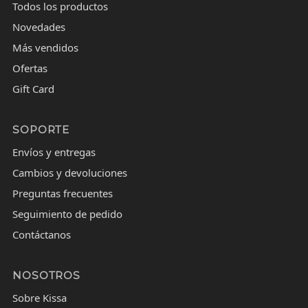
Todos los productos
Novedades
Más vendidos
Ofertas
Gift Card
SOPORTE
Envíos y entregas
Cambios y devoluciones
Preguntas frecuentes
Seguimiento de pedido
Contáctanos
NOSOTROS
Sobre Kissa