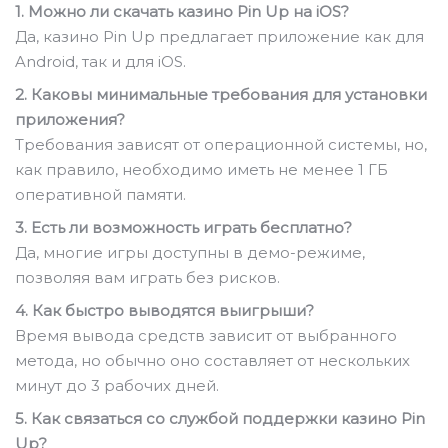
1. Можно ли скачать казино Pin Up на iOS?
Да, казино Pin Up предлагает приложение как для
Android, так и для iOS.
2. Каковы минимальные требования для установки
приложения?
Требования зависят от операционной системы, но,
как правило, необходимо иметь не менее 1 ГБ
оперативной памяти.
3. Есть ли возможность играть бесплатно?
Да, многие игры доступны в демо-режиме,
позволяя вам играть без рисков.
4. Как быстро выводятся выигрыши?
Время вывода средств зависит от выбранного
метода, но обычно оно составляет от нескольких
минут до 3 рабочих дней.
5. Как связаться со службой поддержки казино Pin
Up?