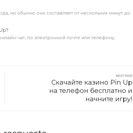
да, но обычно оно составляет от нескольких минут до
 Up?
нлайн-чат, по электронной почте или телефону,
NEXT POST
Скачайте казино Pin Up
на телефон бесплатно и
начните игру!