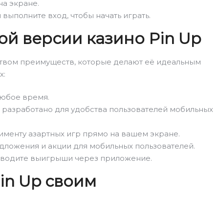
на экране.
выполните вход, чтобы начать играть.
й версии казино Pin Up
ством преимуществ, которые делают её идеальным
х:
любое время.
разработано для удобства пользователей мобильных
именту азартных игр прямо на вашем экране.
ложения и акции для мобильных пользователей.
ыводите выигрыши через приложение.
in Up своим