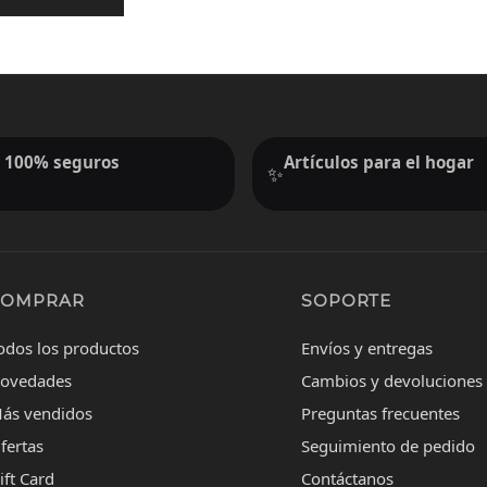
 100% seguros
Artículos para el hogar
✨
COMPRAR
SOPORTE
odos los productos
Envíos y entregas
ovedades
Cambios y devoluciones
ás vendidos
Preguntas frecuentes
fertas
Seguimiento de pedido
ift Card
Contáctanos