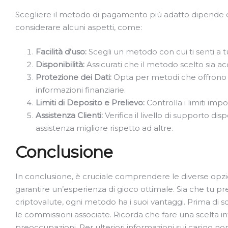
Scegliere il metodo di pagamento più adatto dipende da
considerare alcuni aspetti, come:
Facilità d’uso:
Scegli un metodo con cui ti senti a 
Disponibilità:
Assicurati che il metodo scelto sia a
Protezione dei Dati:
Opta per metodi che offrono e
informazioni finanziarie.
Limiti di Deposito e Prelievo:
Controlla i limiti im
Assistenza Clienti:
Verifica il livello di supporto d
assistenza migliore rispetto ad altre.
Conclusione
In conclusione, è cruciale comprendere le diverse opzi
garantire un’esperienza di gioco ottimale. Sia che tu pref
criptovalute, ogni metodo ha i suoi vantaggi. Prima di sc
le commissioni associate. Ricorda che fare una scelta 
preoccupazioni. Per ulteriori informazioni sui casino non