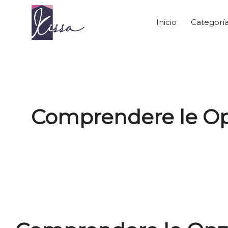
Inicio
Categorí
Comprendere le Opz