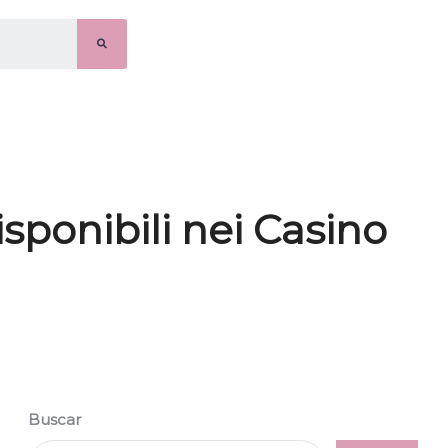
ponibili nei Casino
Buscar