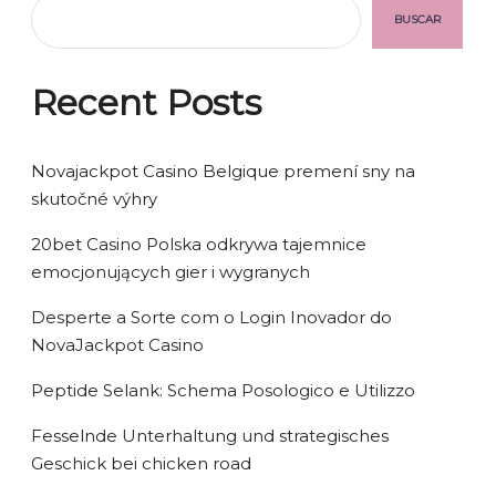
BUSCAR
Recent Posts
Novajackpot Casino Belgique premení sny na
skutočné výhry
20bet Casino Polska odkrywa tajemnice
emocjonujących gier i wygranych
Desperte a Sorte com o Login Inovador do
NovaJackpot Casino
Peptide Selank: Schema Posologico e Utilizzo
Fesselnde Unterhaltung und strategisches
Geschick bei chicken road