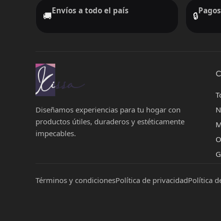
Envíos a todo el país
Pagos
🚚
🔒
T
Diseñamos experiencias para tu hogar con
N
productos útiles, duraderos y estéticamente
M
impecables.
O
G
Términos y condiciones
Política de privacidad
Política d