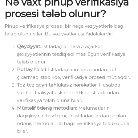
Nə vaxt pinup verifikasiya
prosesi tələb olunur?
Pinup verifikasiya prosesi, bir neçə vəziyyətlərlə bağlı
tələb oluna bilər. Bu vəziyyətlər aşağıdakılardır:
Qeydiyyat
: İstifadəçilər hesab açarkən
şəxsiyyətlərinin təsdiq edilməsi üçün verifikasiya
tələb olunur.
Pul layihələri
: İstifadəçilərin hesabından pul
çıxarmaq istədikdə, verifikasiya prosesi mütləqdir.
Tez-tez qeyri-təhlükəsiz hərəkətlər
: Hesabda
şübhəli fəaliyyət aşkar edildikdə istifadəçidən
verifikasiya tələb oluna bilər.
Müxtəlif ödəniş metodları
: Məlumatların
dəqiqliliyinin təsdiqi üçün istifadəçilərdən seçilən
ödəniş metodları ilə bağlı verifikasiya tələb oluna
bilər.