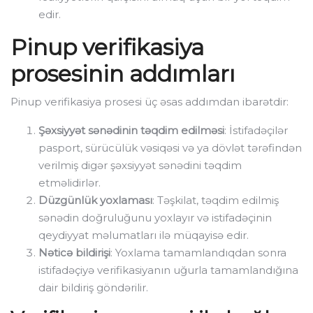
edir.
Pinup verifikasiya
prosesinin addımları
Pinup verifikasiya prosesi üç əsas addımdan ibarətdir:
Şəxsiyyət sənədinin təqdim edilməsi
: İstifadəçilər
pasport, sürücülük vəsiqəsi və ya dövlət tərəfindən
verilmiş digər şəxsiyyət sənədini təqdim
etməlidirlər.
Düzgünlük yoxlaması
: Təşkilat, təqdim edilmiş
sənədin doğruluğunu yoxlayır və istifadəçinin
qeydiyyat məlumatları ilə müqayisə edir.
Nəticə bildirişi
: Yoxlama tamamlandıqdan sonra
istifadəçiyə verifikasiyanın uğurla tamamlandığına
dair bildiriş göndərilir.