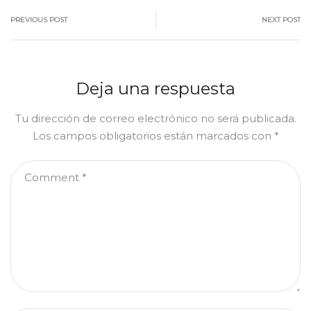
PREVIOUS POST
NEXT POST
Deja una respuesta
Tu dirección de correo electrónico no será publicada.
Los campos obligatorios están marcados con
*
Comment
*