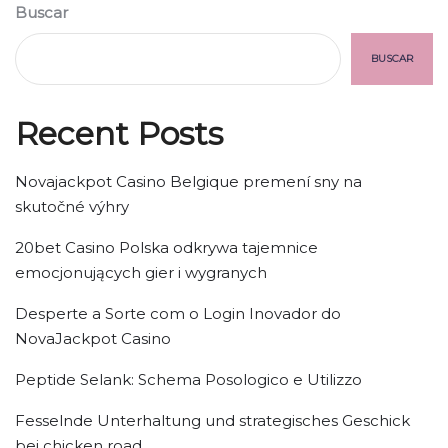
Buscar
BUSCAR
Recent Posts
Novajackpot Casino Belgique premení sny na
skutočné výhry
20bet Casino Polska odkrywa tajemnice
emocjonujących gier i wygranych
Desperte a Sorte com o Login Inovador do
NovaJackpot Casino
Peptide Selank: Schema Posologico e Utilizzo
Fesselnde Unterhaltung und strategisches Geschick
bei chicken road