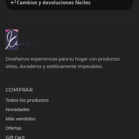
↩️
Cambios y devoluciones fáciles
Diseñamos experiencias para tu hogar con productos
útiles, duraderos y estéticamente impecables.
COMPRAR
Todos los productos
Novedades
Más vendidos
Ofertas
Gift Card