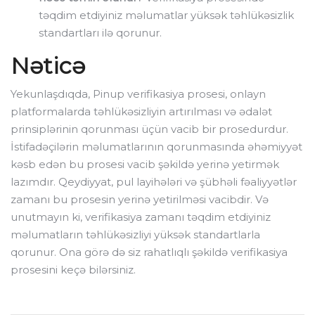
təqdim etdiyiniz məlumatlar yüksək təhlükəsizlik
standartları ilə qorunur.
Nəticə
Yekunlaşdıqda, Pinup verifikasiya prosesi, onlayn
platformalarda təhlükəsizliyin artırılması və ədalət
prinsiplərinin qorunması üçün vacib bir prosedurdur.
İstifadəçilərin məlumatlarının qorunmasında əhəmiyyət
kəsb edən bu prosesi vacib şəkildə yerinə yetirmək
lazımdır. Qeydiyyat, pul layihələri və şübhəli fəaliyyətlər
zamanı bu prosesin yerinə yetirilməsi vacibdir. Və
unutmayın ki, verifikasiya zamanı təqdim etdiyiniz
məlumatların təhlükəsizliyi yüksək standartlarla
qorunur. Ona görə də siz rahatlıqlı şəkildə verifikasiya
prosesini keçə bilərsiniz.